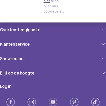
hier
alles
over ons
cookiebeleid.
Over Kastengigant.nl
Klantenservice
Showrooms
Blijf op de hoogte
Log in