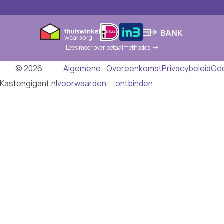
Lees meer over betaalmethodes
© 2026
Algemene
Overeenkomst
Privacybeleid
Co
Kastengigant.nl
voorwaarden
ontbinden