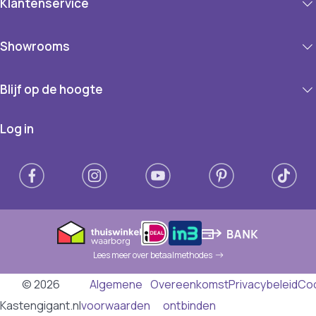
Klantenservice
Showrooms
Blijf op de hoogte
Log in
Lees meer over betaalmethodes
© 2026
Algemene
Overeenkomst
Privacybeleid
Co
Kastengigant.nl
voorwaarden
ontbinden