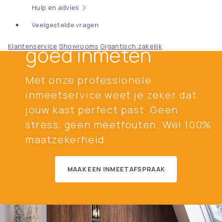
Hulp en advies
Veelgestelde vragen
Zekerheid begint bij
TIP
goed inmeten
Klantenservice
Showrooms
Gigantisch zakelijk
Met onze professionele
inmeetservice weet je zeker dat
jouw kast perfect past. Geen
stress, geen meetfouten. Wel 100%
maatzekerheid.
MAAK EEN INMEETAFSPRAAK