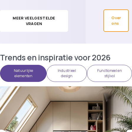
Over
MEER VEELGESTELDE
ons
VRAGEN
Trends en inspiratie voor 2026
Natuurlijke
Industrieel
Functioneel en
elementen
design
stijlvol