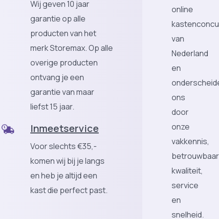
Wij geven 10 jaar
online
garantie op alle
kastenconcu
producten van het
van
merk Storemax. Op alle
Nederland
overige producten
en
ontvang je een
onderscheid
garantie van maar
ons
liefst 15 jaar.
door
onze
Inmeetservice
vakkennis,
Voor slechts €35,-
betrouwbaar
komen wij bij je langs
kwaliteit,
en heb je altijd een
service
kast die perfect past.
en
snelheid.