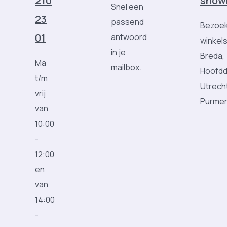
210
show
Snel een
23
passend
Bezoek
01
antwoord
winkels
in je
Breda,
Ma
mailbox.
Hoofdd
t/m
Utrech
vrij
Purme
van
10:00
-
12:00
en
van
14:00
-