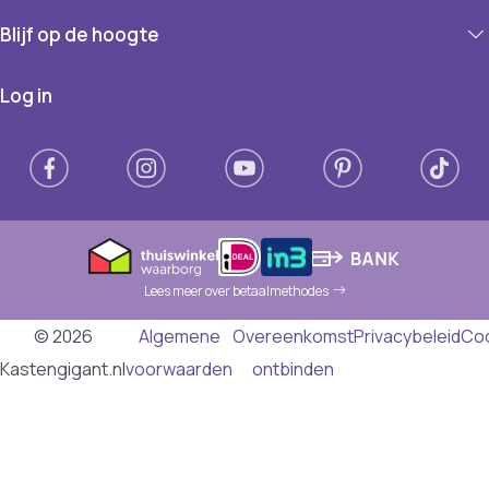
Blijf op de hoogte
Log in
Lees meer over betaalmethodes
© 2026
Algemene
Overeenkomst
Privacybeleid
Co
Kastengigant.nl
voorwaarden
ontbinden