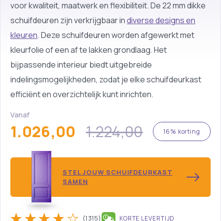
voor kwaliteit, maatwerk en flexibiliteit. De 22 mm dikke
schuifdeuren zijn verkrijgbaar in
diverse designs en
kleuren
. Deze schuifdeuren worden afgewerkt met
kleurfolie of een af te lakken grondlaag. Het
bijpassende interieur biedt uitgebreide
indelingsmogelijkheden, zodat je elke schuifdeurkast
efficiënt en overzichtelijk kunt inrichten.
Vanaf
1.026,00
1.224,00
16% korting
STEL JOUW SCHUIFDEURKAST
SAMEN
(1315)
KORTE LEVERTIJD