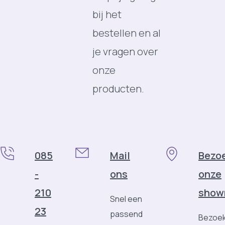
bij het
bestellen en al
je vragen over
onze
producten.
085
Mail
Bezo
-
ons
onze
210
show
Snel een
23
passend
Bezoek