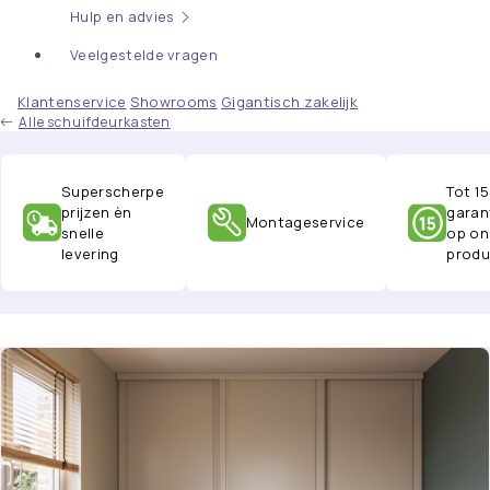
Hulp en advies
Veelgestelde vragen
Klantenservice
Showrooms
Gigantisch zakelijk
Alle schuifdeurkasten
Superscherpe
Tot 15
prijzen èn
garan
Montageservice
snelle
op on
levering
produ