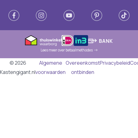
Lees meer over betaalmethodes
© 2026
Algemene
Overeenkomst
Privacybeleid
Co
Kastengigant.nl
voorwaarden
ontbinden