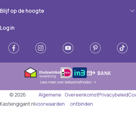
Blijf op de hoogte
Log in
Lees meer over betaalmethodes
© 2026
Algemene
Overeenkomst
Privacybeleid
Co
Kastengigant.nl
voorwaarden
ontbinden