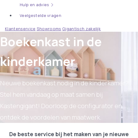
Hulp en advies
Veelgestelde vragen
Klantenservice
Showrooms
Gigantisch zakelijk
Boekenkast in de
kinderkamer
Nieuwe boekenkast nodig in de kinderkamer?
Stel hem vandaag op maat samen bij
Kastengigant! Doorloop de configurator en
ontdek de voordelen van maatwerk.
De beste service bij het maken van je nieuwe