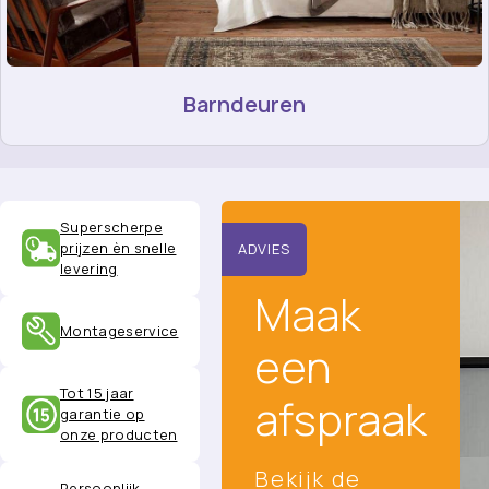
Barndeuren
Superscherpe
prijzen èn snelle
ADVIES
levering
Maak
Montageservice
een
Tot 15 jaar
afspraak
garantie op
onze producten
Bekijk de
Persoonlijk