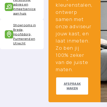
kleurenstalen,
advies en
inmeetservice
ontwerp
aan huis
samen met
Showrooms in
onze adviseur
Breda,
jouw kast, en
Hoofddorp,
Purmerend en
laat inmeten.
Utrecht
Zo ben jij
100% zeker
van de juiste
maten.
AFSPRAAK
MAKEN