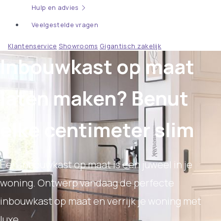
Hulp en advies
Veelgestelde vragen
Klantenservice
Showrooms
Gigantisch zakelijk
Inbouwkast op maat
laten maken? Benut
elke centimeter slim
Een inbouwkast op maat is een juweel in je
woning. Ontwerp vandaag de perfecte
inbouwkast op maat en verrijk je woning met
luxe.