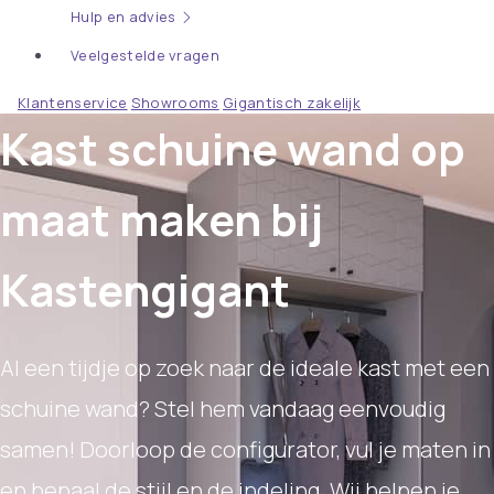
Hulp en advies
Veelgestelde vragen
Klantenservice
Showrooms
Gigantisch zakelijk
Kast schuine wand op
maat maken bij
Kastengigant
Al een tijdje op zoek naar de ideale kast met een
schuine wand? Stel hem vandaag eenvoudig
samen! Doorloop de configurator, vul je maten in
en bepaal de stijl en de indeling. Wij helpen je