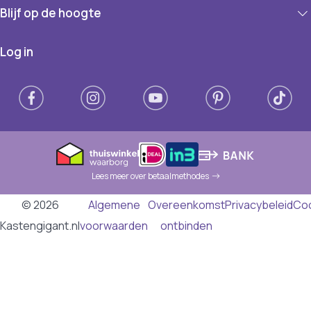
Blijf op de hoogte
Log in
Lees meer over betaalmethodes
© 2026
Algemene
Overeenkomst
Privacybeleid
Co
Kastengigant.nl
voorwaarden
ontbinden