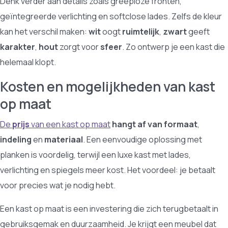
Denk verder aan details zoals greeploze fronten,
geïntegreerde verlichting en softclose lades. Zelfs de kleur
kan het verschil maken:
wit
oogt
ruimtelijk
,
zwart
geeft
karakter
,
hout
zorgt voor
sfeer
. Zo ontwerp je een kast die
helemaal klopt.
Kosten en mogelijkheden van kast
op maat
De
prijs
van een kast op maat
hangt af van formaat
,
indeling
en
materiaal
. Een eenvoudige oplossing met
planken is voordelig, terwijl een luxe kast met lades,
verlichting en spiegels meer kost. Het voordeel: je betaalt
voor precies wat je nodig hebt.
Een kast op maat is een investering die zich terugbetaalt in
gebruiksgemak en duurzaamheid. Je krijgt een meubel dat