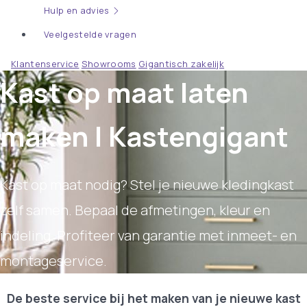
Hulp en advies
Veelgestelde vragen
Klantenservice
Showrooms
Gigantisch zakelijk
Kast op maat laten
maken | Kastengigant
Kast op maat nodig? Stel je nieuwe kledingkast
zelf samen. Bepaal de afmetingen, kleur en
indeling. Profiteer van garantie met inmeet- en
montageservice.
De beste service bij het maken van je nieuwe kast