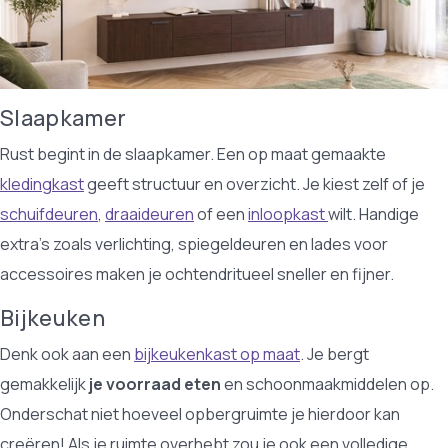
Slaapkamer
Rust begint in de slaapkamer. Een op maat gemaakte
kledingkast
geeft structuur en overzicht. Je kiest zelf of je
schuifdeuren
,
draaideuren
of een
inloopkast
wilt. Handige
extra’s zoals verlichting, spiegeldeuren en lades voor
accessoires maken je ochtendritueel sneller en fijner.
Bijkeuken
Denk ook aan een
bijkeukenkast op maat
. Je bergt
gemakkelijk
je voorraad eten
en schoonmaakmiddelen op.
Onderschat niet hoeveel opbergruimte je hierdoor kan
creëren! Als je ruimte overhebt zou je ook een volledige