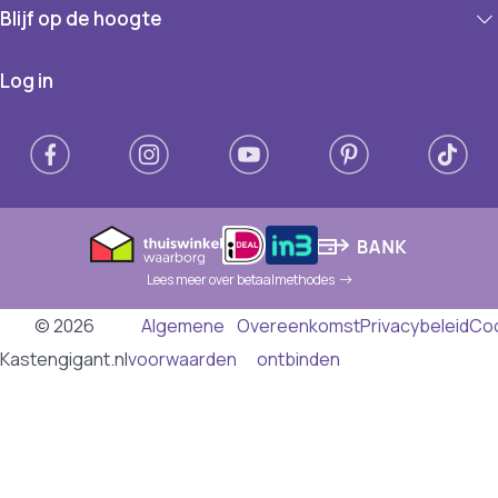
Blijf op de hoogte
Log in
Lees meer over betaalmethodes
© 2026
Algemene
Overeenkomst
Privacybeleid
Co
Kastengigant.nl
voorwaarden
ontbinden