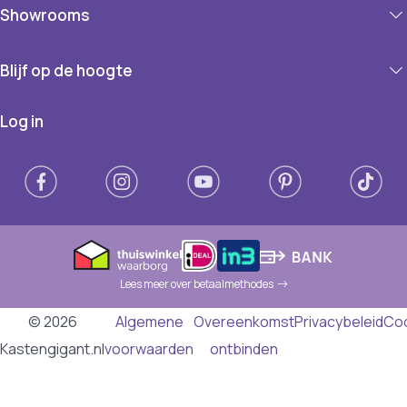
Showrooms
Blijf op de hoogte
Log in
Lees meer over betaalmethodes
© 2026
Algemene
Overeenkomst
Privacybeleid
Co
Kastengigant.nl
voorwaarden
ontbinden