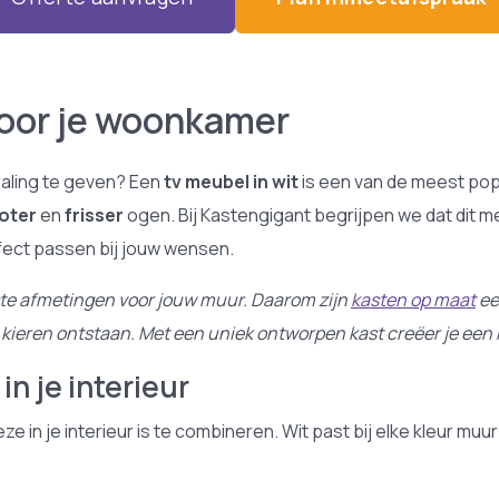
 voor je woonkamer
raling te geven? Een
tv meubel in wit
is een van de meest pop
oter
en
frisser
ogen. Bij Kastengigant begrijpen we dat dit m
rfect passen bij jouw wensen.
iste afmetingen voor jouw muur. Daarom zijn
kasten op maat
ee
ieren ontstaan. Met een uniek ontworpen kast creëer je een rus
in je interieur
e in je interieur is te combineren. Wit past bij elke kleur muur
.