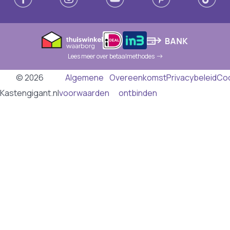
Lees meer over betaalmethodes
© 2026
Algemene
Overeenkomst
Privacybeleid
Co
Kastengigant.nl
voorwaarden
ontbinden