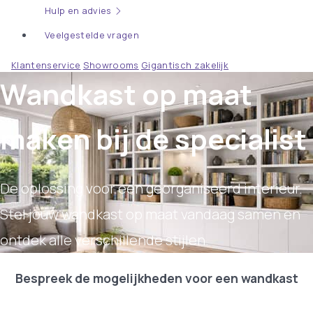
Hulp en advies
Veelgestelde vragen
Klantenservice
Showrooms
Gigantisch zakelijk
Wandkast op maat
maken bij de specialist
De oplossing voor een georganiseerd interieur.
Stel jouw wandkast op maat vandaag samen en
ontdek alle verschillende stijlen.
Bespreek de mogelijkheden voor een wandkast