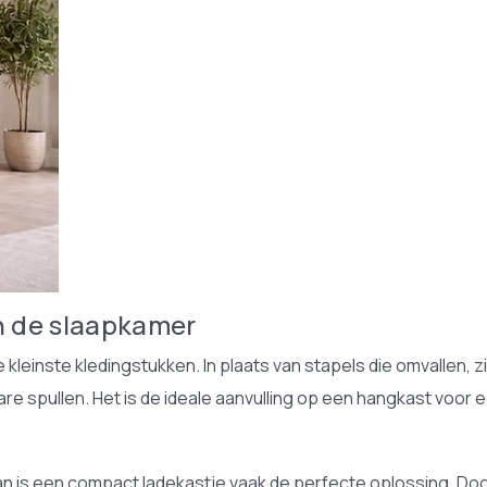
n de slaapkamer
 kleinste kledingstukken. In plaats van stapels die omvallen, z
re spullen. Het is de ideale aanvulling op een hangkast voor
an is een compact ladekastje vaak de perfecte oplossing. Doo