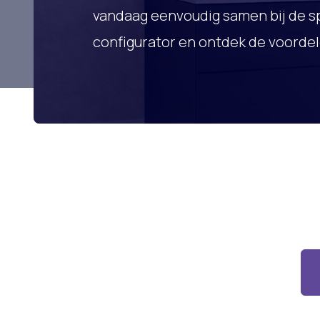
vandaag eenvoudig samen bij de sp
configurator en ontdek de voorde