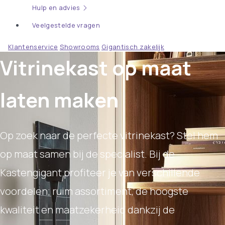
Hulp en advies
Veelgestelde vragen
Klantenservice
Showrooms
Gigantisch zakelijk
Vitrinekast op maat
laten maken
Op zoek naar de perfecte vitrinekast? Stel hem
op maat samen bij de specialist. Bij de
Kastengigant profiteer je van verschillende
voordelen; ruim assortiment, de hoogste
kwaliteit en maatzekerheid dankzij de