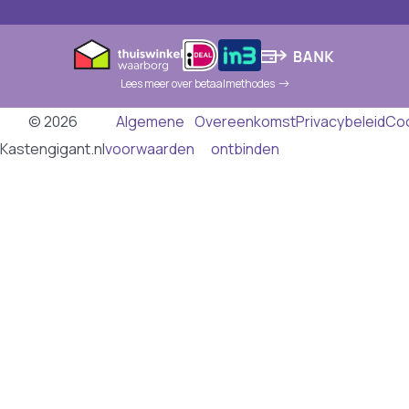
Lees meer over betaalmethodes
© 2026
Algemene
Overeenkomst
Privacybeleid
Co
Kastengigant.nl
voorwaarden
ontbinden