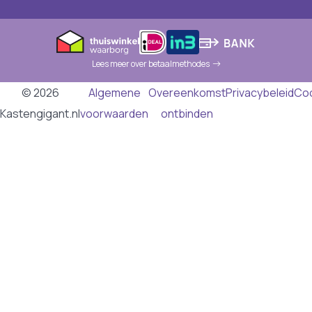
Lees meer over betaalmethodes
© 2026
Algemene
Overeenkomst
Privacybeleid
Co
Kastengigant.nl
voorwaarden
ontbinden