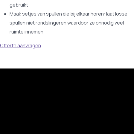
gebruikt
Maak setjes van spullen die bij elkaar horen: laat losse
spullen niet rondslingeren waardoor ze onnodig veel
ruimte innemen
Offerte aanvragen