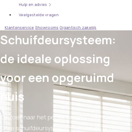
Hulp en advies
Veelgestelde vragen
Klantenservice
Showrooms
Gigantisch zakelijk
Schuifdeursysteem:
de ideale oplossing
voor een opgeruimd
huis
Op zoek naar het perfecte schuifdeursysteem?
Onze schuifdeursystemen zijn van de hoogste