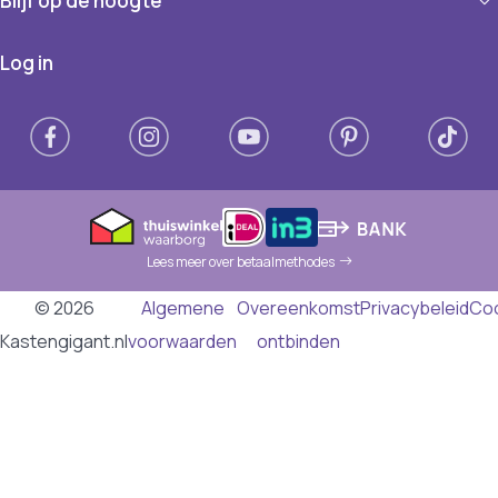
Blijf op de hoogte
Log in
Lees meer over betaalmethodes
© 2026
Algemene
Overeenkomst
Privacybeleid
Co
Kastengigant.nl
voorwaarden
ontbinden