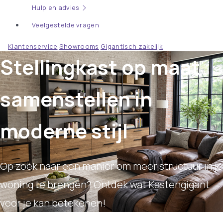
Hulp en advies
Veelgestelde vragen
Klantenservice
Showrooms
Gigantisch zakelijk
Stellingkast op maat
samenstellen in
moderne stijl
Op zoek naar een manier om meer structuur in je
woning te brengen? Ontdek wat Kastengigant
voor je kan betekenen!