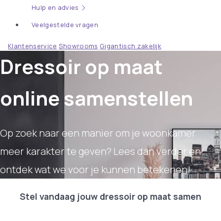
Hulp en advies
Veelgestelde vragen
Klantenservice
Showrooms
Gigantisch zakelijk
Dressoir op maat
online samenstellen
Op zoek naar een manier om je woonkamer
meer karakter te geven? Lees dan verder en
ontdek wat we voor je kunnen betekenen!
Stel vandaag jouw dressoir op maat samen