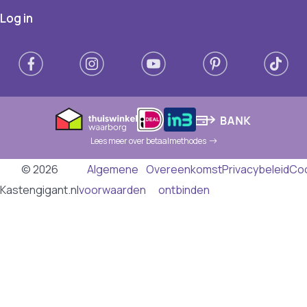
Log in
Lees meer over betaalmethodes
© 2026
Algemene
Overeenkomst
Privacybeleid
Co
Kastengigant.nl
voorwaarden
ontbinden