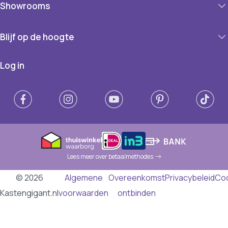
Showrooms
Blijf op de hoogte
Log in
Lees meer over betaalmethodes
© 2026
Algemene
Overeenkomst
Privacybeleid
Co
Kastengigant.nl
voorwaarden
ontbinden